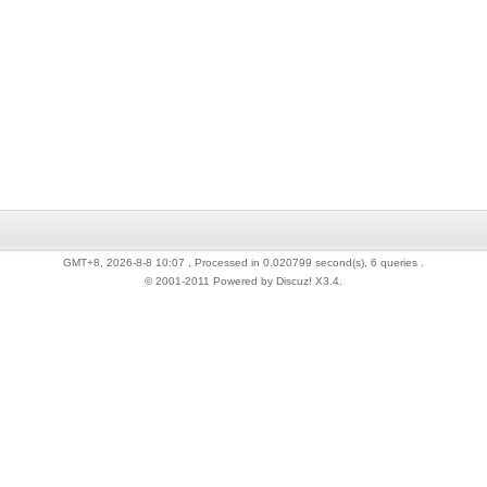
GMT+8, 2026-8-8 10:07
, Processed in 0.020799 second(s), 6 queries .
© 2001-2011 Powered by Discuz!
X3.4
.