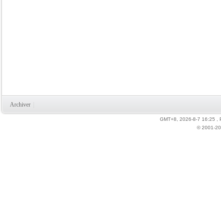
Archiver
|
GMT+8, 2026-8-7 16:25
,
© 2001-20