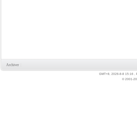
Archiver
|
GMT+8, 2026-8-8 15:16
,
© 2001-20