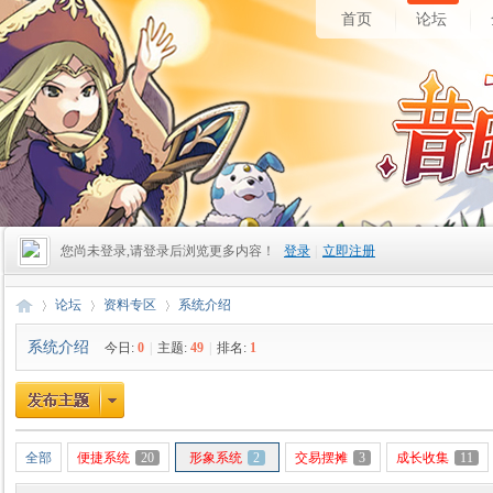
首页
论坛
您尚未登录,请登录后浏览更多内容！
登录
|
立即注册
论坛
资料专区
系统介绍
系统介绍
今日:
0
|
主题:
49
|
排名:
1
昔
»
›
›
全部
便捷系统
20
形象系统
2
交易摆摊
3
成长收集
11