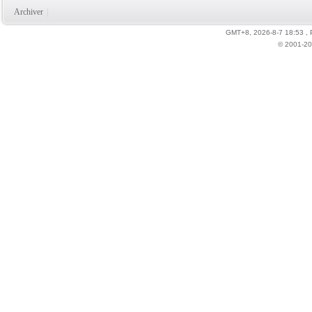
Archiver
|
GMT+8, 2026-8-7 18:53
,
© 2001-20
力