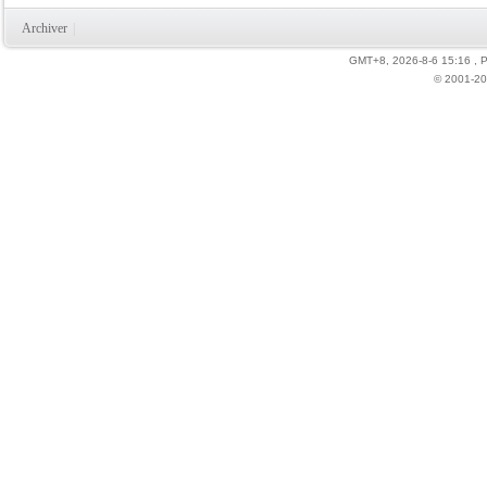
Archiver
|
GMT+8, 2026-8-6 15:16
, 
力
© 2001-20