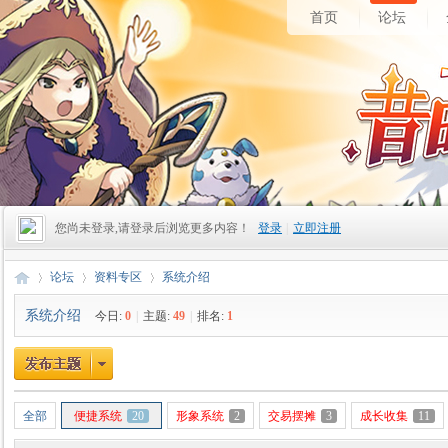
首页
论坛
您尚未登录,请登录后浏览更多内容！
登录
|
立即注册
论坛
资料专区
系统介绍
系统介绍
今日:
0
|
主题:
49
|
排名:
1
昔
»
›
›
全部
便捷系统
20
形象系统
2
交易摆摊
3
成长收集
11