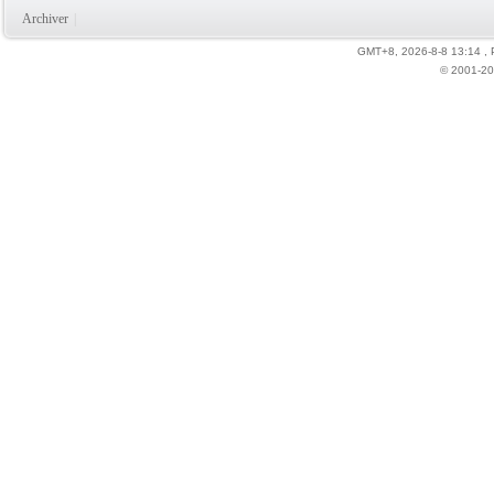
Archiver
|
GMT+8, 2026-8-8 13:14
,
© 2001-20
力