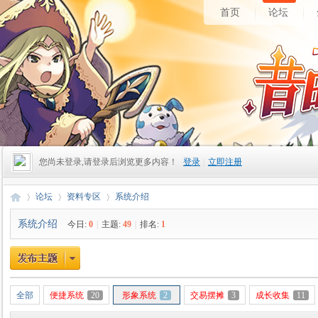
首页
论坛
您尚未登录,请登录后浏览更多内容！
登录
|
立即注册
论坛
资料专区
系统介绍
系统介绍
今日:
0
|
主题:
49
|
排名:
1
昔
»
›
›
全部
便捷系统
20
形象系统
2
交易摆摊
3
成长收集
11