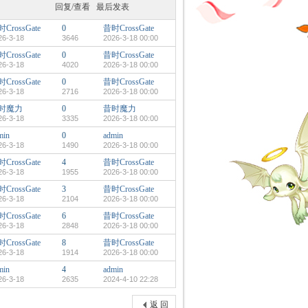
回复/查看
最后发表
CrossGate
0
昔时CrossGate
26-3-18
3646
2026-3-18 00:00
CrossGate
0
昔时CrossGate
26-3-18
4020
2026-3-18 00:00
CrossGate
0
昔时CrossGate
26-3-18
2716
2026-3-18 00:00
时魔力
0
昔时魔力
26-3-18
3335
2026-3-18 00:00
min
0
admin
26-3-18
1490
2026-3-18 00:00
CrossGate
4
昔时CrossGate
26-3-18
1955
2026-3-18 00:00
CrossGate
3
昔时CrossGate
26-3-18
2104
2026-3-18 00:00
CrossGate
6
昔时CrossGate
26-3-18
2848
2026-3-18 00:00
CrossGate
8
昔时CrossGate
26-3-18
1914
2026-3-18 00:00
min
4
admin
26-3-18
2635
2024-4-10 22:28
返 回