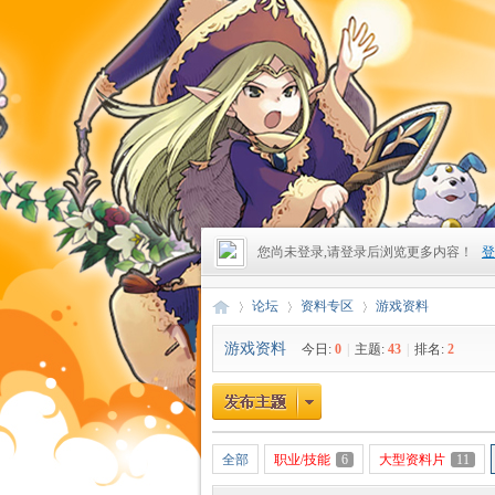
您尚未登录,请登录后浏览更多内容！
登
论坛
资料专区
游戏资料
游戏资料
今日:
0
|
主题:
43
|
排名:
2
昔
»
›
›
全部
职业/技能
6
大型资料片
11