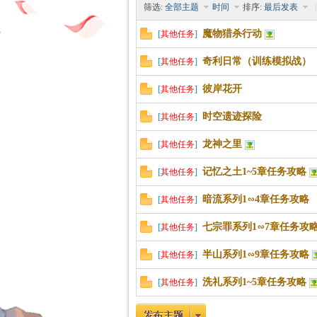
筛选:
全部主题
时间
排序:
最后发表
|
魔物猎杀行动
[
其他任务
]
奇利日常（训练模拟战）
[
其他任务
]
时
彼岸花开
[
其他任务
]
时空遗迹探险
[
其他任务
]
龙神之里
[
其他任务
]
记忆之土1~5章任务攻略
[
其他任务
]
暗流系列1∽4章任务攻略
[
其他任务
]
魔
七宗罪系列1∽7章任务攻
[
其他任务
]
半山系列1∽9章任务攻略
[
其他任务
]
洗礼系列1~5章任务攻略
[
其他任务
]