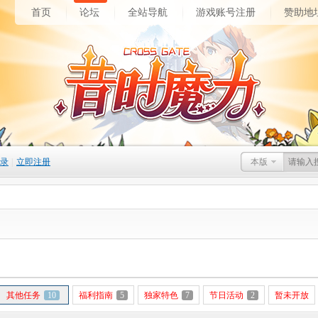
首页
论坛
全站导航
游戏账号注册
赞助地
录
|
立即注册
本版
其他任务
10
福利指南
5
独家特色
7
节日活动
2
暂未开放