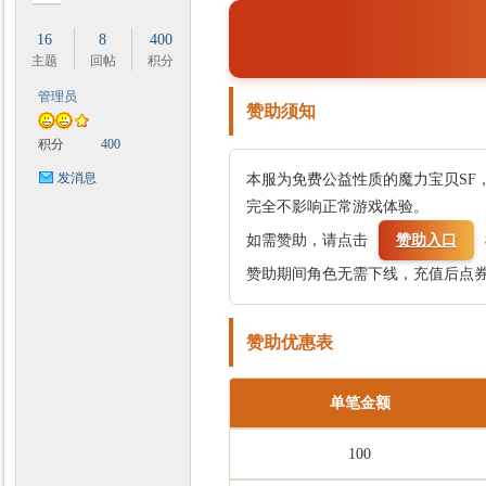
16
8
400
主题
回帖
积分
管理员
赞助须知
时
积分
400
发消息
本服为免费公益性质的魔力宝贝SF
完全不影响正常游戏体验。
如需赞助，请点击
赞助入口
赞助期间角色无需下线，充值后点
赞助优惠表
魔
单笔金额
100