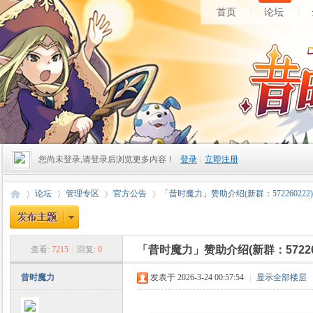
首页
论坛
您尚未登录,请登录后浏览更多内容！
登录
|
立即注册
论坛
管理专区
官方公告
「昔时魔力」赞助介绍(新群：572260222)
「昔时魔力」赞助介绍(新群：572260
查看:
7215
|
回复:
0
昔
»
›
›
›
昔时魔力
发表于 2026-3-24 00:57:54
|
显示全部楼层