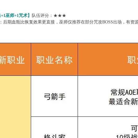
+1巫师+1咒术】
队伍评分：★★★
：后期血瓶比恢复效果更直接，巫师仅推荐在部分咒攻BOSS出场，有资