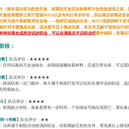
介（服务器内容为阶段开放，前期指开放至自制资料片如危险游戏之前，
正式开服前期需要正常打晋级BOSS以及奇利日常的存在，所以建议前期还
常为前中期获取常驻首饰——指挥官戒指的任务，BOSS强度稍弱于逆
针对非重氪金玩家，适合新手及小氪金玩家，有任何见解可游戏自行体
有特别喜欢或想尝试的职业，可以在满级后开启职业栏
额外就职，前期还
阶段：
传教】
队伍评分：★★★★★
：任何玩家的万金油组合，前期练级搬砖刷材料，完成日常任务，可过国
传教】
队伍评分：★★★★★
：除就职有一定门槛外，格斗属于稍加打造可以玩到全通毕业的职业，战
无明显缺点。
格斗】
队伍评分：★★★★
：前期缺少补给，装备更替有一定时间，个别场合可能出现死亡，需自备
法师+1传教】
队伍评分：★★
：法师属于刷怪活动较强的职业，但前期缺乏杖的支持，需泡菜以上级别