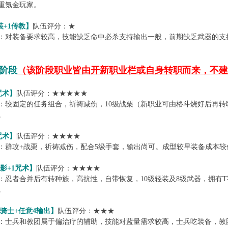
重氪金玩家。
装+1传教】
队伍评分：★
：对装备要求较高，技能缺乏命中必杀支持输出一般，前期缺乏武器的支
阶段
（该阶段职业皆由开新职业栏或自身转职而来，不建
咒术】
队伍评分：★★★★★
：较固定的任务组合，祈祷减伤，10级战栗（新职业可由格斗烧好后再
。
咒术】
队伍评分：★★★★
：群攻+战栗，祈祷减伤，配合5级手套，输出尚可。成型较早装备成本
魅影+1咒术】
队伍评分：★★★★
：忍者合并后有转种族，高抗性，自带恢复，10级轻装及8级武器，拥有
。
团骑士+任意4输出】
队伍评分：★★★
：士兵和教团属于偏治疗的辅助，技能对蓝量需求较高，士兵吃装备，教