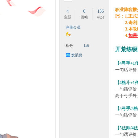
职业阵容推
4
0
156
PS：1.
主题
回帖
积分
2.奇利日
注册会员
3.本攻略
时
4.
如果
积分
156
开荒练级
发消息
【4弓手+1
一句话评价
【4格斗+1
一句话评价
高于弓手外
魔
【5弓手/5
一句话评价
【5法师/4
一句话评价