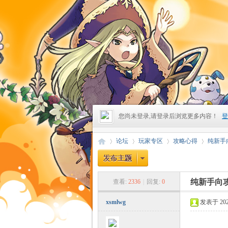
您尚未登录,请登录后浏览更多内容！
登
论坛
玩家专区
攻略心得
纯新手
纯新手向
查看:
2336
|
回复:
0
昔
»
›
›
›
xsmlwg
发表于 2026-