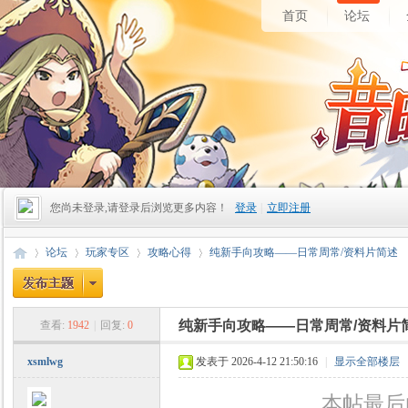
首页
论坛
您尚未登录,请登录后浏览更多内容！
登录
|
立即注册
论坛
玩家专区
攻略心得
纯新手向攻略——日常周常/资料片简述
纯新手向攻略——日常周常/资料片
查看:
1942
|
回复:
0
昔
»
›
›
›
xsmlwg
发表于 2026-4-12 21:50:16
|
显示全部楼层
本帖最后由 x