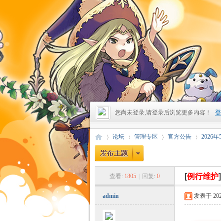
您尚未登录,请登录后浏览更多内容！
登
论坛
管理专区
官方公告
2026
[
例行维护
查看:
1805
|
回复:
0
昔
»
›
›
›
admin
发表于 2026-