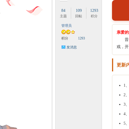
84
109
1293
主题
回帖
积分
管理员
亲爱的
时
积分
1293
昔时
戏，开
发消息
更新
1
魔
2
3
4
5