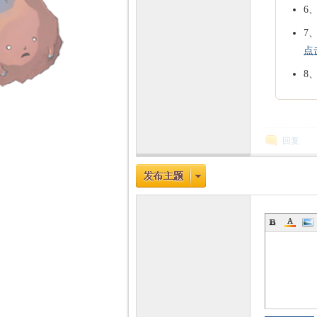
6
7
力
点
8
回复