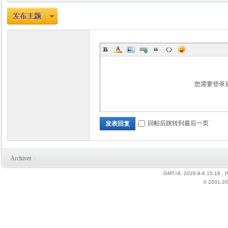
您需要登录
回帖后跳转到最后一页
发表回复
Archiver
|
GMT+8, 2026-8-6 15:18
, 
© 2001-20