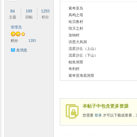
索奇亚岛
84
109
1293
风鸣之塔
主题
回帖
积分
哈贝鲁村
管理员
毁灭之村
时
加纳村
积分
1293
洪恩大风洞
流星沙丘（上山）
发消息
流星沙丘（下山）
鲶鱼洞窟
奇利村
索奇亚海底洞窟
魔
本帖子中包含更多资源
您需要
登录
才可以下载或查看，