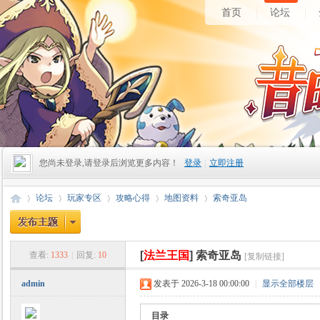
首页
论坛
您尚未登录,请登录后浏览更多内容！
登录
|
立即注册
论坛
玩家专区
攻略心得
地图资料
索奇亚岛
[
法兰王国
]
索奇亚岛
查看:
1333
|
回复:
10
[复制链接]
昔
»
›
›
›
›
admin
发表于 2026-3-18 00:00:00
|
显示全部楼层
目录