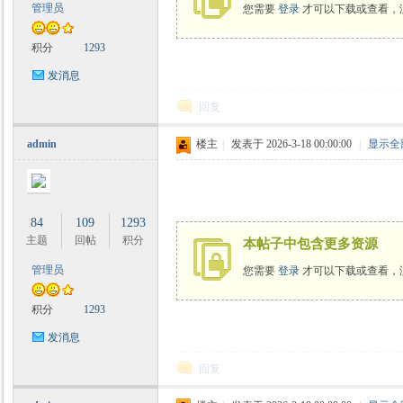
管理员
您需要
登录
才可以下载或查看，
积分
1293
发消息
回复
admin
楼主
|
发表于 2026-3-18 00:00:00
|
显示全
84
109
1293
主题
回帖
积分
本帖子中包含更多资源
管理员
您需要
登录
才可以下载或查看，
积分
1293
发消息
回复