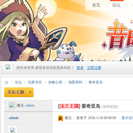
首页
论坛
您尚未登录,请登录后浏览更多内容！
登录
|
立即注册
论坛
玩家专区
攻略心得
地图资料
索奇亚岛
楼主:
admin
[
法兰王国
]
索奇亚岛
[复制链接]
昔
»
›
›
›
›
admin
楼主
|
发表于 2026-3-18 00:00:00
|
显示全