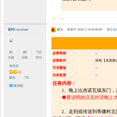
回复
昔时CrossGate
楼主
|
发表于 2026-3-18 00:00:00
|
显示全
85
89
755
必要等级
--
主题
回帖
积分
必要条件
持有
【克里斯
管理员
可否重做
--
任务奖赏
--
积分
755
任务内容：
发消息
1、晚上出杰诺瓦镇东门，来到
◆爱说明的汉克对话晚上
2、走到或传送到蒂娜村北