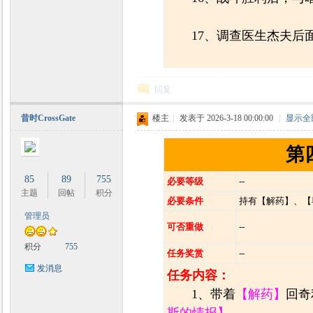
17、调查医生杰夫后
回复
昔时CrossGate
楼主
|
发表于 2026-3-18 00:00:00
|
显示全
第
85
89
755
必要等级
--
主题
回帖
积分
必要条件
持有【解药】、【
管理员
可否重做
--
积分
755
任务奖赏
--
发消息
任务内容：
1、带着
【解药】
回奇