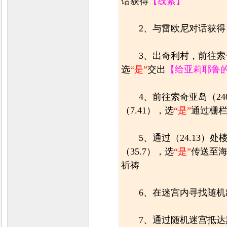
话获得
【线索】
2、与雷欧尼对话获得
3、出奇利村，前往索奇
选
“是”
交出
【给亚莉耶鲁
4、前往索奇亚岛（24
（7.41），选
“是”
通过栅
5、通过（24.13
（35.7），选
“是”
传送至海
祈祷
6、在迷宫内寻找随
7、通过随机迷宫抵达