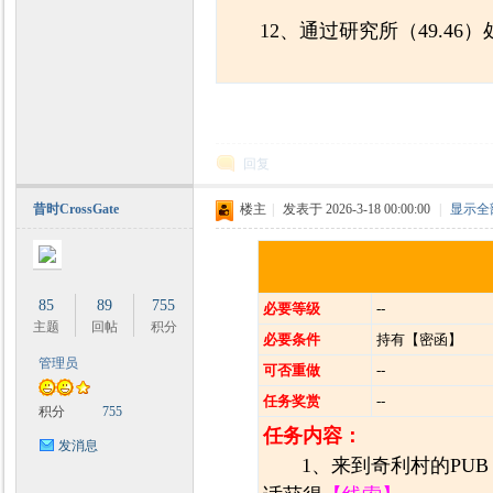
12、通过研究所（49.4
回复
昔时CrossGate
楼主
|
发表于 2026-3-18 00:00:00
|
显示全
85
89
755
必要等级
--
主题
回帖
积分
必要条件
持有【密函】
管理员
可否重做
--
任务奖赏
--
积分
755
任务内容：
发消息
1、来到奇利村的PU