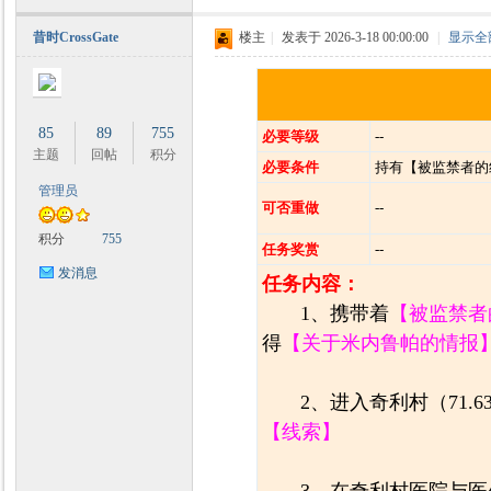
昔时CrossGate
楼主
|
发表于 2026-3-18 00:00:00
|
显示全
85
89
755
必要等级
--
主题
回帖
积分
必要条件
持有【被监禁者的
管理员
可否重做
--
积分
755
任务奖赏
--
发消息
任务内容：
1、携带着
【被监禁者
得
【关于米内鲁帕的情报
2、进入奇利村（71
【线索】