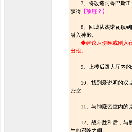
7、将改造阿鲁巴斯
获得
【项链？】
8、回城从杰诺瓦镇到
潜入神殿。
◆建议从傍晚或刚入
出现。
9、上楼后跟大厅内
10、找到爱说明的
密室
11、与神殿密室内的
12、战斗胜利后，与
兰的召唤之间