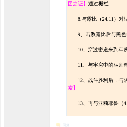
团之证】
通过栅栏
8.与露比（24.11）
9、击败露比后与黑色
10、穿过密道来到牢
11、与牢房中的巫师奇
12、战斗胜利后，与
索】
13、再与亚莉耶鲁（4
回复