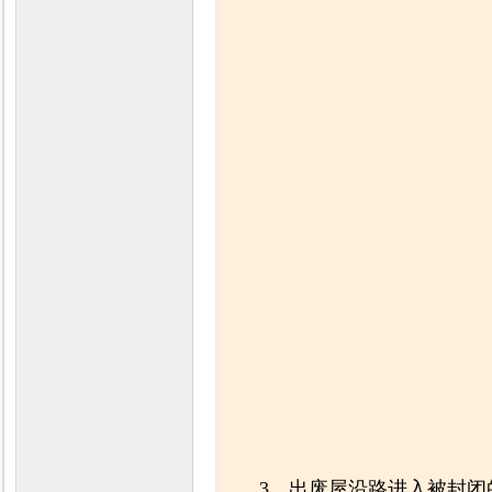
3、出废屋沿路进入被封闭的