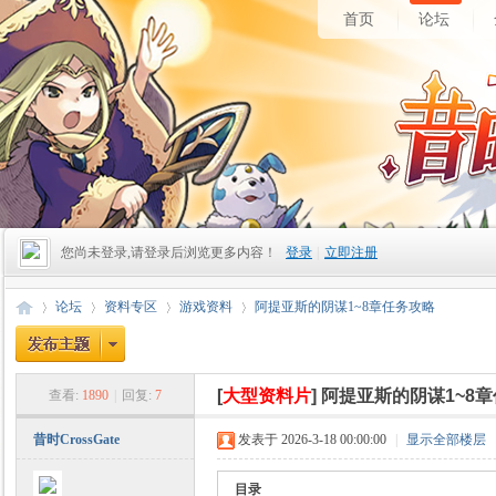
首页
论坛
您尚未登录,请登录后浏览更多内容！
登录
|
立即注册
论坛
资料专区
游戏资料
阿提亚斯的阴谋1~8章任务攻略
[
大型资料片
]
阿提亚斯的阴谋1~8
查看:
1890
|
回复:
7
昔
»
›
›
›
昔时CrossGate
发表于 2026-3-18 00:00:00
|
显示全部楼层
目录