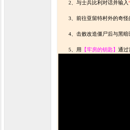
2、与士兵比利对话并输入
3、前往亚留特村外的奇
力
4、击败改造僵尸后与黑暗
5、用
【牢房的钥匙】
通过