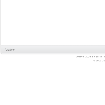
Archiver
|
GMT+8, 2026-8-7 18:47
,
© 2001-20