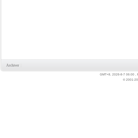
Archiver
|
GMT+8, 2026-8-7 06:00
,
© 2001-20