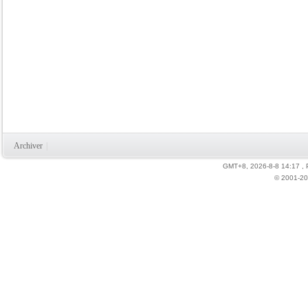
Archiver
|
GMT+8, 2026-8-8 14:17
,
© 2001-20