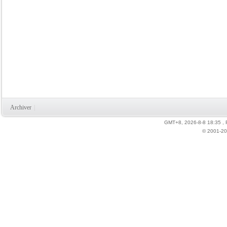
Archiver
|
GMT+8, 2026-8-8 18:35
,
© 2001-20