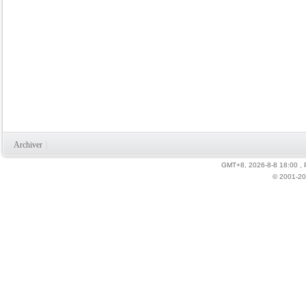
Archiver
|
GMT+8, 2026-8-8 18:00
,
© 2001-20