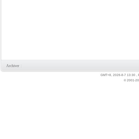
Archiver
|
GMT+8, 2026-8-7 13:30
,
© 2001-20