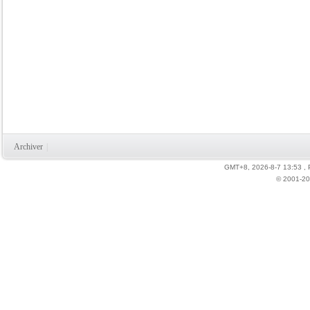
Archiver
|
GMT+8, 2026-8-7 13:53
,
© 2001-20