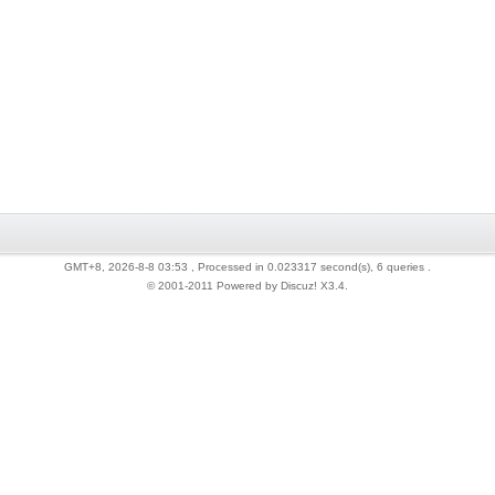
GMT+8, 2026-8-8 03:53
, Processed in 0.023317 second(s), 6 queries .
© 2001-2011 Powered by Discuz!
X3.4
.