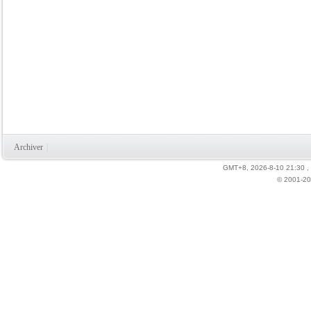
Archiver
|
GMT+8, 2026-8-10 21:30
,
© 2001-20