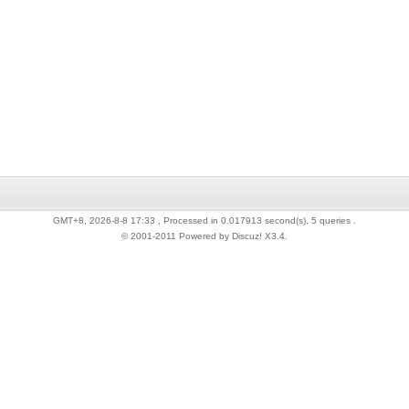
GMT+8, 2026-8-8 17:33
, Processed in 0.017913 second(s), 5 queries .
© 2001-2011 Powered by Discuz!
X3.4
.