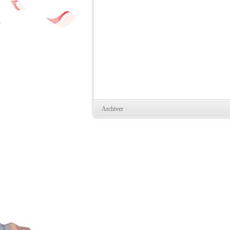
Archiver
|