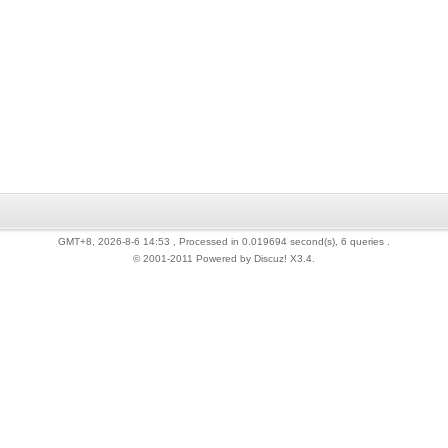
GMT+8, 2026-8-6 14:53
, Processed in 0.019694 second(s), 6 queries .
© 2001-2011 Powered by Discuz!
X3.4
.