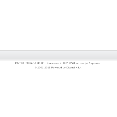
GMT+8, 2026-8-9 00:08
, Processed in 0.017278 second(s), 5 queries .
© 2001-2011 Powered by Discuz!
X3.4
.