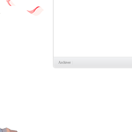
Archiver
|