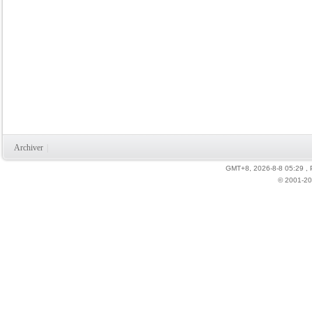
Archiver
|
GMT+8, 2026-8-8 05:29
,
© 2001-20