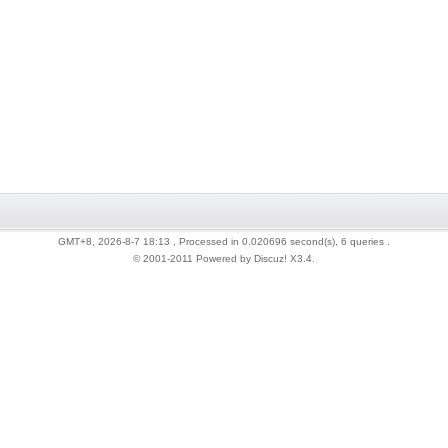
GMT+8, 2026-8-7 18:13
, Processed in 0.020696 second(s), 6 queries .
© 2001-2011 Powered by Discuz!
X3.4
.