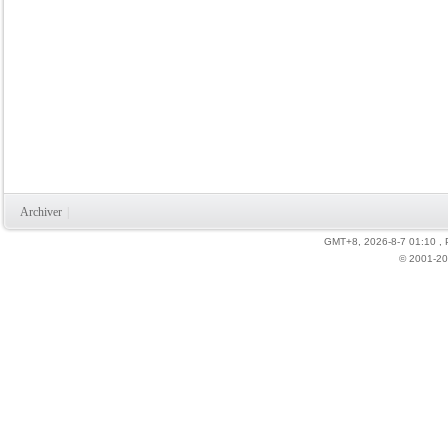
Archiver
|
GMT+8, 2026-8-7 01:10
,
© 2001-20