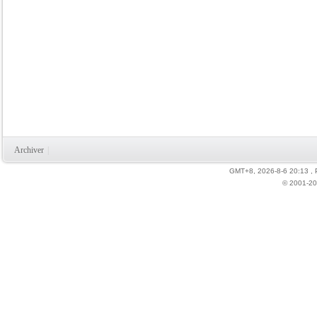
Archiver
|
GMT+8, 2026-8-6 20:13
,
© 2001-20