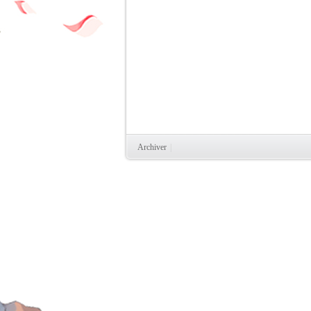
Archiver
|