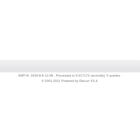
GMT+8, 2026-8-8 12:08
, Processed in 0.017172 second(s), 5 queries .
© 2001-2011 Powered by Discuz!
X3.4
.