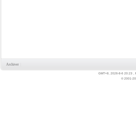
Archiver
|
GMT+8, 2026-8-6 20:23
,
© 2001-20