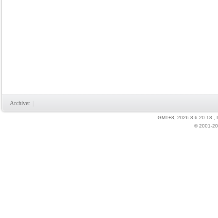
Archiver
|
GMT+8, 2026-8-6 20:18
,
© 2001-20