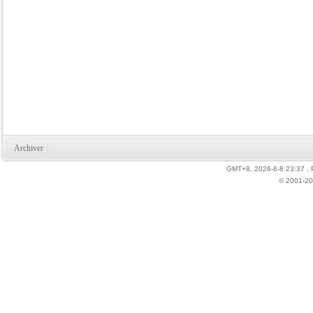
Archiver
|
GMT+8, 2026-8-8 23:37
,
© 2001-20