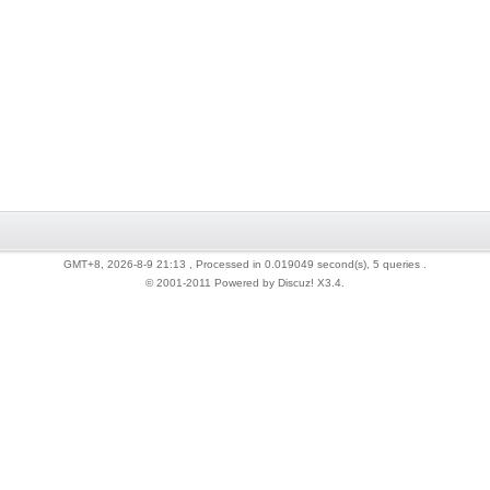
GMT+8, 2026-8-9 21:13
, Processed in 0.019049 second(s), 5 queries .
© 2001-2011 Powered by Discuz!
X3.4
.