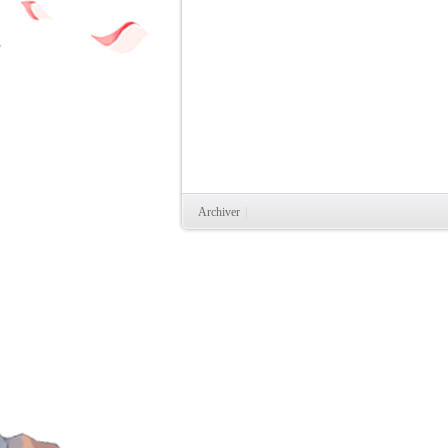
Archiver
|