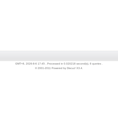
GMT+8, 2026-8-6 17:45
, Processed in 0.020218 second(s), 6 queries .
© 2001-2011 Powered by Discuz!
X3.4
.