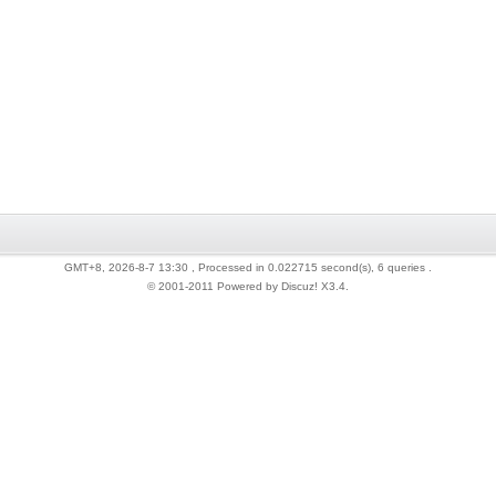
GMT+8, 2026-8-7 13:30
, Processed in 0.022715 second(s), 6 queries .
© 2001-2011 Powered by Discuz!
X3.4
.