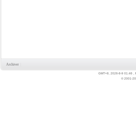
Archiver
|
GMT+8, 2026-8-9 01:46
,
© 2001-20