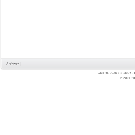
Archiver
|
GMT+8, 2026-8-8 16:06
,
© 2001-20