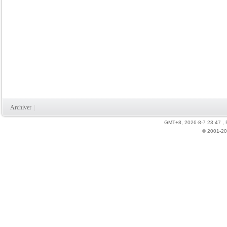
Archiver
|
GMT+8, 2026-8-7 23:47
,
© 2001-20