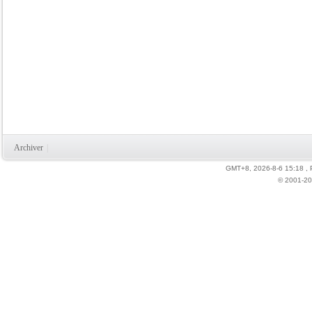
Archiver
|
GMT+8, 2026-8-6 15:18
,
© 2001-20