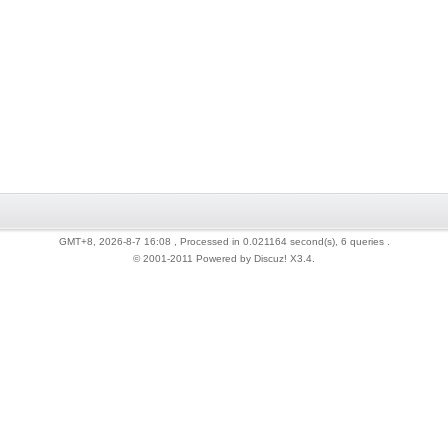
GMT+8, 2026-8-7 16:08
, Processed in 0.021164 second(s), 6 queries .
© 2001-2011 Powered by Discuz!
X3.4
.