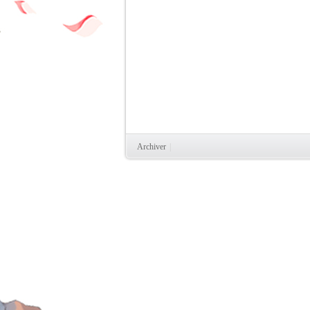
Archiver
|