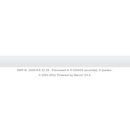
GMT+8, 2026-8-8 22:26
, Processed in 0.020433 second(s), 6 queries .
© 2001-2011 Powered by Discuz!
X3.4
.