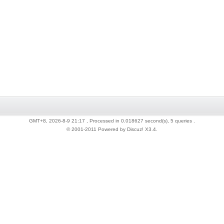
GMT+8, 2026-8-9 21:17
, Processed in 0.018627 second(s), 5 queries .
© 2001-2011 Powered by Discuz!
X3.4
.