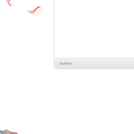
Archiver
|