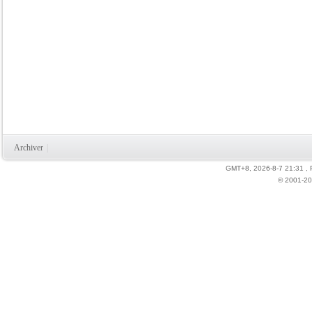
Archiver
|
GMT+8, 2026-8-7 21:31
,
© 2001-20