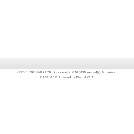
GMT+8, 2026-8-8 21:28
, Processed in 0.020430 second(s), 6 queries .
© 2001-2011 Powered by Discuz!
X3.4
.