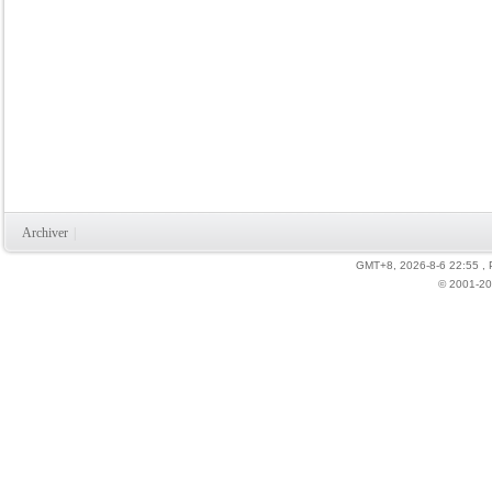
Archiver
|
GMT+8, 2026-8-6 22:55
,
© 2001-20