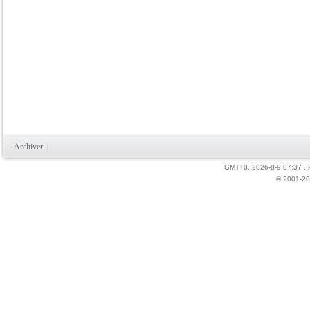
Archiver
|
GMT+8, 2026-8-9 07:37
,
© 2001-20