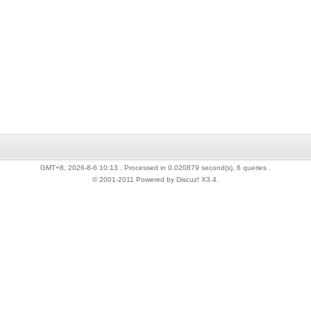
GMT+8, 2026-8-6 10:13
, Processed in 0.020879 second(s), 6 queries .
© 2001-2011 Powered by Discuz!
X3.4
.