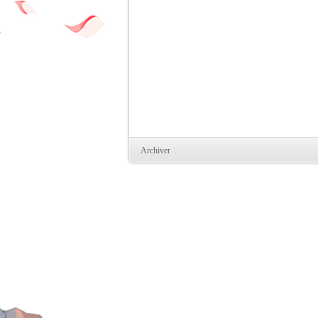
Archiver
|