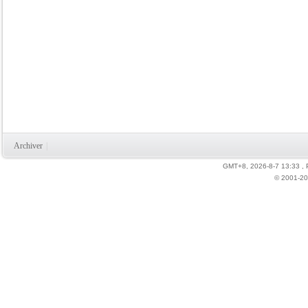
Archiver
|
GMT+8, 2026-8-7 13:33
,
© 2001-20